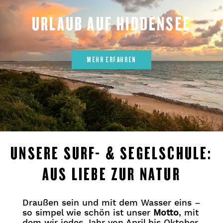
URLAUB AUF HIDDENSEE
MEHR ERFAHREN
UNSERE SURF- & SEGELSCHULE:
AUS LIEBE ZUR NATUR
Draußen sein und mit dem Wasser eins –
so simpel wie schön ist unser
Motto
, mit
dem wir jedes Jahr von April bis Oktober