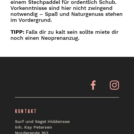
einem Stechpaddel für ordentlich Schub.
Vorkenntnisse sind hier nicht zwingend
notwendig – Spaß und Naturgenuss stehen
im Vordergrund.
TIPP:
Falls dir zu kalt sein sollte miete dir
noch einen Neoprenanzug.
Facebook
Insta
KONTAKT
Surf und Segel Hiddensee
Inh. Kay Petersen
Norderende 163