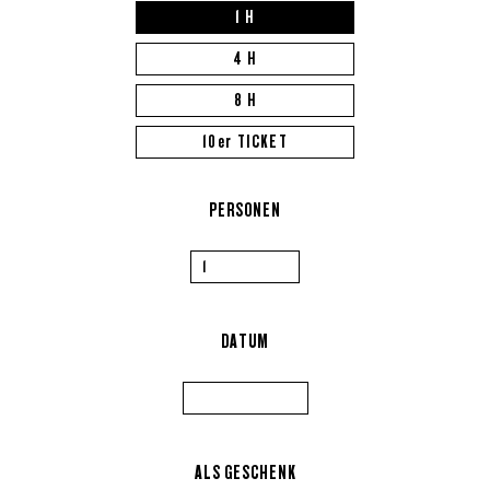
1 H
4 H
8 H
10er TICKET
PERSONEN
DATUM
ALS GESCHENK