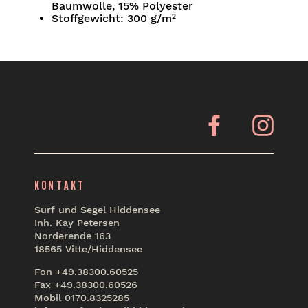
Baumwolle, 15% Polyester
Stoffgewicht: 300 g/m²
Facebook
Insta
KONTAKT
Surf und Segel Hiddensee
Inh. Kay Petersen
Norderende 163
18565 Vitte/Hiddensee
Fon +49.38300.60525
Fax +49.38300.60526
Mobil 0170.8325285