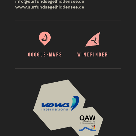
info@surfundsegelhiddensee.de
www.surfundsegelhiddensee.de
GOOGLE-MAPS
WINDFINDER
VDWS
Translation
missing:
de.layout.footer.ass